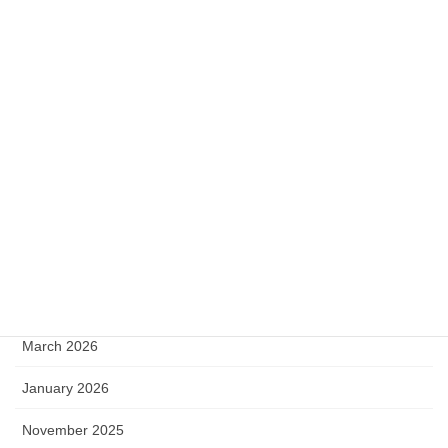
Desporto
Eventos
Infantário
Archive
June 2026
May 2026
April 2026
March 2026
January 2026
November 2025