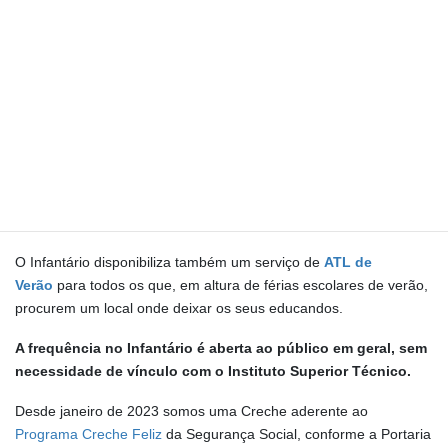
semanal, composto pela
Música
(para todas as
salas),
Ginástica
e
Inglês
(jardim de infância).
Como
Atividades Extra Curriculares
as crianças poderão
frequentar
futebol
(no campo polidesportivo localizado dentro do
Campus),
Judo
,
Dança criativa
,
Capoeira
,
Yoga e
Psicomotricidade
(Creche)
No final do ano letivo as crianças da sala dos 2 anos e do jardim
de infância têm ainda a possibilidade de frequentar a
praia
no
período da manhã durante três semanas.
O Infantário disponibiliza também um serviço de
ATL
de
Verão
para todos os que, em altura de férias escolares de verão,
procurem um local onde deixar os seus educandos.
A frequência no Infantário é aberta ao público em geral, sem
necessidade de vínculo com o Instituto Superior Técnico.
Desde janeiro de 2023 somos uma Creche aderente ao
Programa Creche Feliz
da Segurança Social, conforme a Portaria