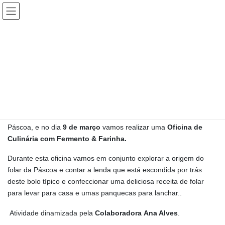
Skip
Skip
to
to
the
the
content
Navigation
A 3ª Edição das “Atividades para a Família” promovido pela
APIST
, nas instalações do Infantário, será dedicada ao tema da
Páscoa, e no dia
9 de março
vamos realizar uma
Oficina de
Culinária com Fermento & Farinha.
Durante esta oficina vamos em conjunto explorar a origem do
folar da Páscoa e contar a lenda que está escondida por trás
deste bolo típico e confeccionar uma deliciosa receita de folar
para levar para casa e umas panquecas para lanchar..
Atividade dinamizada pela
Colaboradora Ana Alves
.